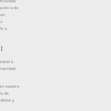
incluidas
ación o de
 en
os
ir o
l
sonal a
ivacidad.
 en nuestro
is de
edidos y