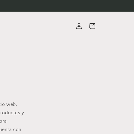
Iniciar
Carrito
sesión
tio web,
productos y
mpra
cuenta con