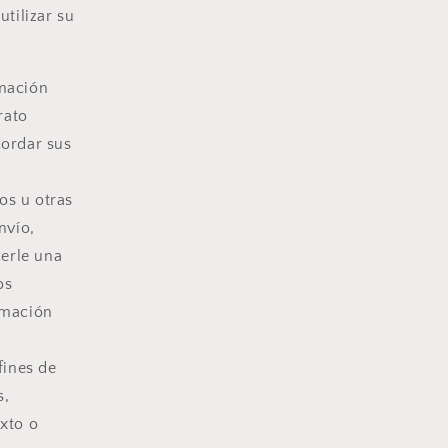
tilizar su
mación
rato
cordar sus
os u otras
nvío,
cerle una
os
rmación
fines de
s,
exto o