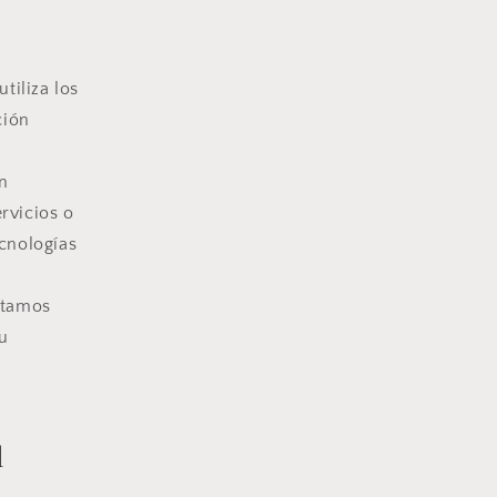
tiliza los
ción
ón
rvicios o
ecnologías
atamos
su
l