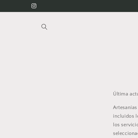
Ir
directamente
Instagram
al contenido
Última act
Artesanías
incluidos l
los servici
selecciona