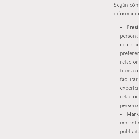
Según cómo
informació
Prest
personal
celebra
preferen
relacio
transacc
facilita
experie
relacio
personal
Marke
marketi
publicit