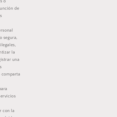
s o
función de
s
ersonal
o segura,
ilegales,
tizar la
gistrar una
s
o comparta
para
servicios
r con la