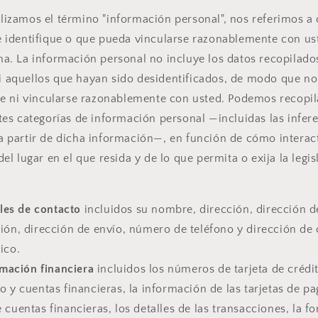
lizamos el término "información personal", nos referimos a 
e identifique o que pueda vincularse razonablemente con us
na. La información personal no incluye los datos recopilad
 aquellos que hayan sido desidentificados, de modo que n
rle ni vincularse razonablemente con usted. Podemos recopila
ntes categorías de información personal —incluidas las infer
a partir de dicha información—, en función de cómo interac
del lugar en el que resida y de lo que permita o exija la legi
les de contacto
incluidos su nombre, dirección, dirección d
ión, dirección de envío, número de teléfono y dirección de
ico.
mación financiera
incluidos los números de tarjeta de crédit
o y cuentas financieras, la información de las tarjetas de pa
 cuentas financieras, los detalles de las transacciones, la f