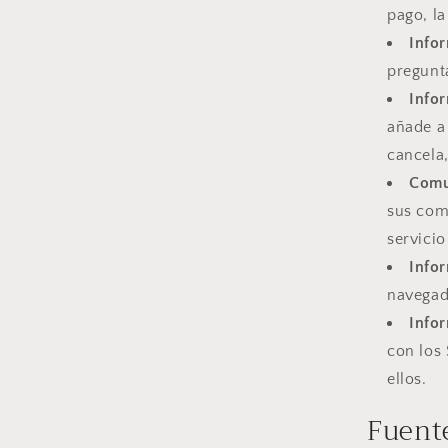
pago, l
Info
pregunta
Info
añade a 
cancela
Comu
sus com
servicio
Infor
navegado
Info
con los
ellos.
Fuent