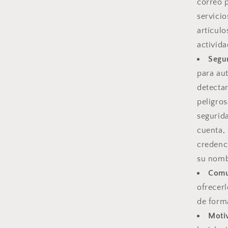
correo 
servicio
artícul
activida
Segu
para au
detectar
peligros
segurida
cuenta,
credenc
su nomb
Comu
ofrecerl
de form
Motiv