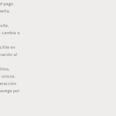
el pago.
seña,
ulta,
e, cambia o
ilite en
mación al
tivo,
s únicos.
teracción
navega por