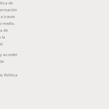
ítica de
formación
 a través
ro medio.
ca de
 la
al.
 y acceder
 de
e Política