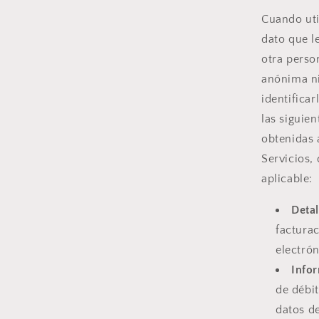
Cuando uti
dato que l
otra perso
anónima ni
identifica
las siguie
obtenidas 
Servicios, 
aplicable:
Detal
facturac
electrón
Infor
de débit
datos de