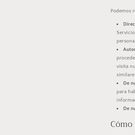
Podemos re
Dire
Servici
persona
Autom
proceden
visita n
similare
De n
para hab
informa
De nu
Cómo 