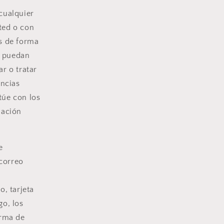
cualquier
ted o con
os de forma
o puedan
r o tratar
encias
túe con los
slación
e
 correo
o, tarjeta
go, los
orma de