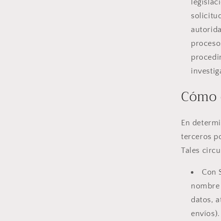
legislac
solicit
autorid
procesos
procedi
investig
Cómo 
En determi
terceros p
Tales circ
Con S
nombre 
datos, a
envíos).